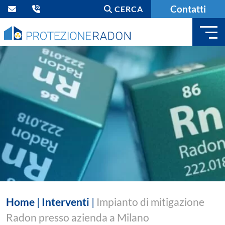
Contatti
CERCA
Home
|
Interventi
|
Impianto di mitigazione
Radon presso azienda a Milano