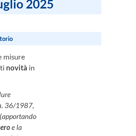
luglio 2025
torio
 e misure
nti
novità
in
dure
 n. 36/1987,
 (apportando
pero
e la