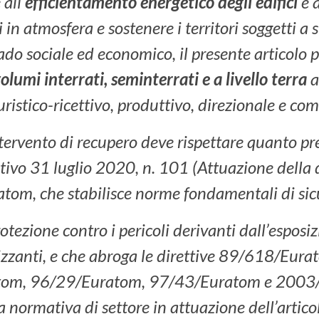
 all’
efficientamento energetico degli edifici
e 
 in atmosfera e sostenere i territori soggetti a 
ado sociale ed economico, il presente articolo 
olumi interrati, seminterrati e a livello terra
a
uristico-ricettivo, produttivo, direzionale e co
intervento di recupero deve rispettare quanto pr
ativo 31 luglio 2020, n. 101 (Attuazione della 
om, che stabilisce norme fondamentali di sic
rotezione contro i pericoli derivanti dall’esposiz
izzanti, e che abroga le direttive 89/618/Eura
om, 96/29/Euratom, 97/43/Euratom e 200
la normativa di settore in attuazione dell’arti