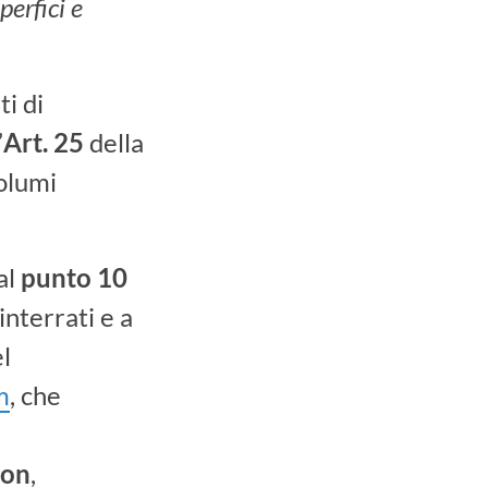
perfici e
ti di
’
Art. 25
della
volumi
al
punto
10
interrati e a
el
m
, che
on
,