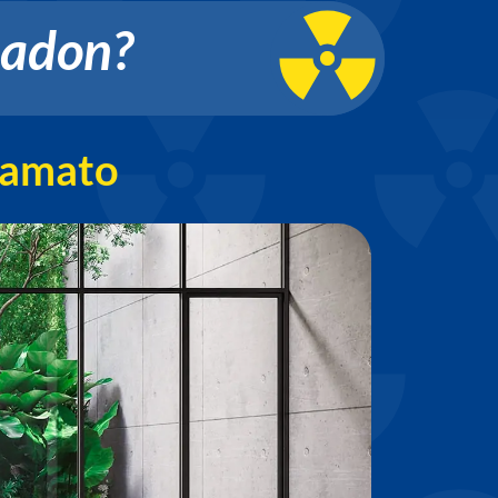
 Radon?
hiamato