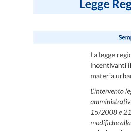
Legge Regi
Semp
La legge regi
incentivanti 
materia urbani
L’intervento le
amministrative
15/2008 e 2
modifiche alla