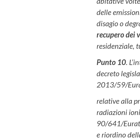
abitative volte
delle emissioni
disagio o degr
recupero dei v
residenziale, t
Punto 10
. L’
decreto legisl
2013/59/Eurat
relative alla p
radiazioni ion
90/641/Eurat
e riordino del