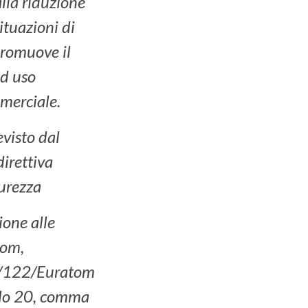
alla riduzione
situazioni di
promuove il
d uso
mmerciale.
evisto dal
direttiva
urezza
ione alle
tom,
3/122/Euratom
colo 20, comma