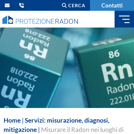
Contatti
CERCA
Home
|
Servizi: misurazione, diagnosi,
mitigazione
|
Misurare il Radon nei luoghi di