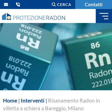
Contatti
CERCA
Home
|
Interventi
|
Risanamento Radon in
villetta a schiera a Bareggio, Milano