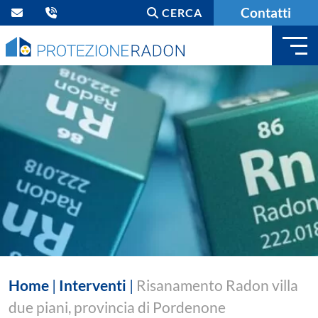
Contatti
CERCA
Home
|
Interventi
|
Risanamento Radon villa
due piani, provincia di Pordenone