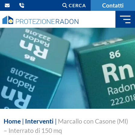
Contatti
CERCA
Home
|
Interventi
|
Marcallo con Casone (MI)
– Interrato di 150 mq