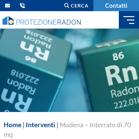
Contatti
CERCA
Home
|
Interventi
|
Modena – Interrato di 70
mq