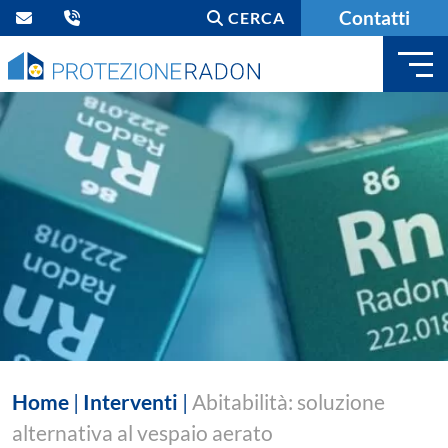
Contatti
CERCA
Home
|
Interventi
|
Abitabilità: soluzione
alternativa al vespaio aerato