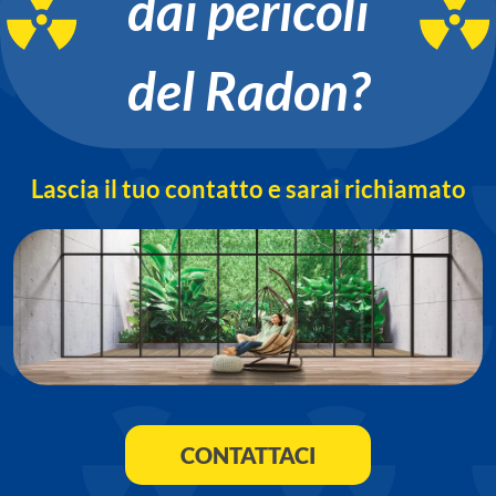
dai pericoli
del Radon?
Lascia il tuo contatto e sarai richiamato
CONTATTACI