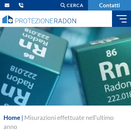
Contatti
CERCA
Home
|
Misurazioni effettuate nell’ultimo
anno